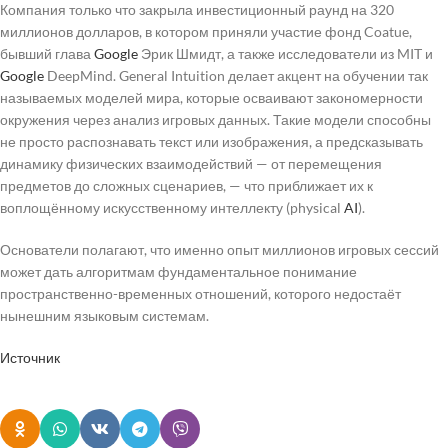
Компания только что закрыла инвестиционный раунд на 320
миллионов долларов, в котором приняли участие фонд Coatue,
бывший глава
Google
Эрик Шмидт, а также исследователи из MIT и
Google
DeepMind. General Intuition делает акцент на обучении так
называемых моделей мира, которые осваивают закономерности
окружения через анализ игровых данных. Такие модели способны
не просто распознавать текст или изображения, а предсказывать
динамику физических взаимодействий — от перемещения
предметов до сложных сценариев, — что приближает их к
воплощённому искусственному интеллекту (physical
AI
).
Основатели полагают, что именно опыт миллионов игровых сессий
может дать алгоритмам фундаментальное понимание
пространственно-временных отношений, которого недостаёт
нынешним языковым системам.
Источник