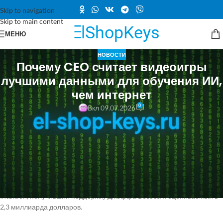
Skip to navigation
Skip to main content
МЕНЮ
НОВОСТИ
Почему CEO считает видеоигры
лучшими данными для обучения ИИ,
чем интернет
0
Вкл 09.07.2026
Крупные языковые модели, вроде ChatGPT и Claude, отлично
справляются с генерацией текста, но демонстрируют слабость в
понимании того, как объекты перемещаются в пространстве и
времени, — а это критически важное свойство для интеллекта,
способного к обобщению. Именно этот пробел, по мнению ряда
исследователей, способны закрыть данные из видеоигр. На
подобной ставке строит стратегию нью-йоркский стартап General
Intuition, получивший поддержку Джеффа Безоса и оцениваемый в
2,3 миллиарда долларов.