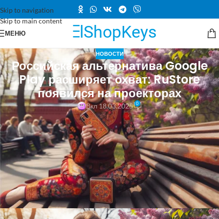
Skip to navigation
Skip to main content
МЕНЮ
НОВОСТИ
Российская альтернатива Google
Play расширяет охват: RuStore
появился на проекторах
0
Вкл 18.03.2025
Российская альтернатива Google Play расширяет охват: RuStore
появился на проекторах
Команда онлайн-магазина приложений RuStore для операционной
системы Android, отечественного аналога
Google
Play, поделилась
своим новым достижением. RuStore появился на умных проекторах
– теперь можно устанавливать кинотеатры, игры и приложения
прямо на проектор без сложных настроек.