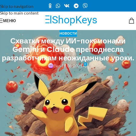
Skip to navigation
Skip to main content
МЕНЮ
НОВОСТИ
Схватка между ИИ-покемонами
Gemini и Claude преподнесла
разработчикам неожиданные уроки.
0
Вкл 19.06.2025
В мире искусственного интеллекта проходит увлекательный
эксперимент: Google DeepMind и Anthropic проверяют, как их
последние ИИ-модели справляются с игрой Pokemon.
Результаты, которые можно увидеть в прямом эфире на Twitch-
каналах «
Gemini
Plays Pokemon» и «
Claude
Plays Pokemon»,
демонстрируют как впечатляющие достижения, так и неожиданные
проявления «поведения».
В отчёте
Google
DeepMind описывается интересное явление: