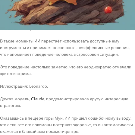
модель
Gemini
2.5 Pro в критических моментах, когда покемоны
близки к поражению, начинает проявлять признаки «паники».
Это приводит к ухудшению способности модели принимать
обоснованные решения.
В такие моменты
ИИ
перестаёт использовать доступные ему
инструменты и принимает поспешные, неэффективные решения,
что напоминает поведение человека в стрессовой ситуации.
Это поведение настолько заметно, что его неоднократно отмечали
зрители стрима.
Иллюстрация: Leonardo.
Другая модель,
Claude
, продемонстрировала другую интересную
стратегию.
Оказавшись в пещере горы Мун, ИИ пришёл к ошибочному выводу,
что если все его покемоны потеряют здоровье, то он автоматически
окажется в ближайшем покемон-центре.