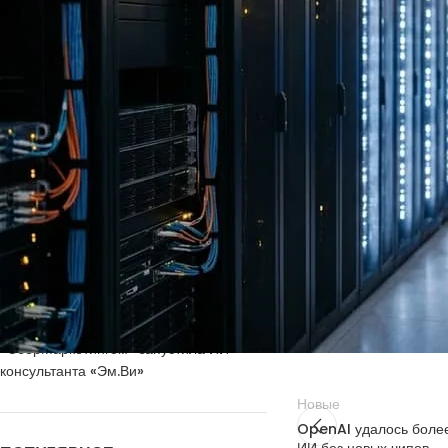
подтверждения
В заявлении Anthropic
к возвращению моделей
начнётся в ближайшее
НОВЫЕ КОММЕНТАРИИ
Модели Fable 5 и Myth
связи с экспортными т
Недорогие
Vlad Zorky
к записи
затем к отмене ограни
маршрутизаторы с поддержкой Wi-Fi 7:
TP-Link 7DR7270 и 7DR7290.
Anthropic также побла
Недорогие
Сева
к записи
развёртывании моделе
маршрутизаторы с поддержкой Wi-Fi 7:
опубликовать позднее.
TP-Link 7DR7270 и 7DR7290.
«М.Видео-
Кирилл
к записи
Источник
Эльдорадо» открыла магазин в новой
концепции и совместно со Sber
Metaverse Tech и
«СберМаркетингом» запустила ИИ-
консультанта «Эм.Ви»
Новые
OpenAI удалось более