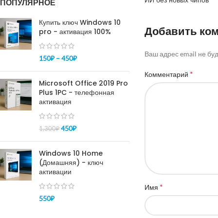
ИИ без новых чипов
ПОПУЛЯРНОЕ
Купить ключ Windows 10
Добавить ко
pro - активация 100%
Ваш адрес email не бу
150
₽
–
450
₽
*
Комментарий
Microsoft Office 2019 Pro
Plus 1PC - телефонная
активация
450
₽
1,300
₽
Windows 10 Home
(Домашняя) - ключ
активации
*
Имя
550
₽