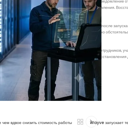
 говорится, что компания получила соответствующее уведомление о
 в эксплуатацию уже на следующий день после объявления. Восстан
 время.
os 5 были представлены в начале июня, однако вскоре после запуска 
ребованиями, введёнными властями США. Какие именно обстоятельс
чений, в компании не раскрыли.
годарила пользователей за проявленное терпение и сотрудников, у
й. Дополнительную информацию о сроках полного восстановления
 чем вдвое снизить стоимость работы
Wayve запускает т