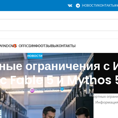
НОВОСТИ
КОНТАКТЫ
F
WINDOWS
OFFICE
ИНФО
ОТЗЫВЫ
КОНТАКТЫ
НОВОСТИ
ные ограничения с
c Fable 5 и Mythos 
0
Опубликовано
Вкл 01.07.2026
ообщила об отмене Министерством торговли США экспортных ограни
скусственного интеллекта — Claude Fable 5 и Mythos 5. Информаци