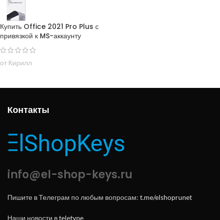
Купить Office 2021 Pro Plus с
привязкой к MS-аккаунту
от Кирилл
Контакты
info@el-shop-keys.ru
Пишите в Телеграм по любым вопросам:
t.me/elshoprunet
Наши новости в
teletype