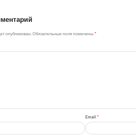
мментарий
*
дет опубликован.
Обязательные поля помечены
*
Email