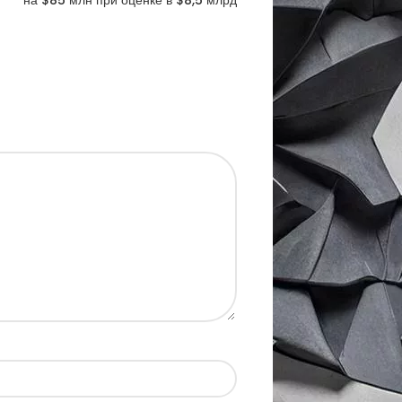
на $85 млн при оценке в $8,5 млрд