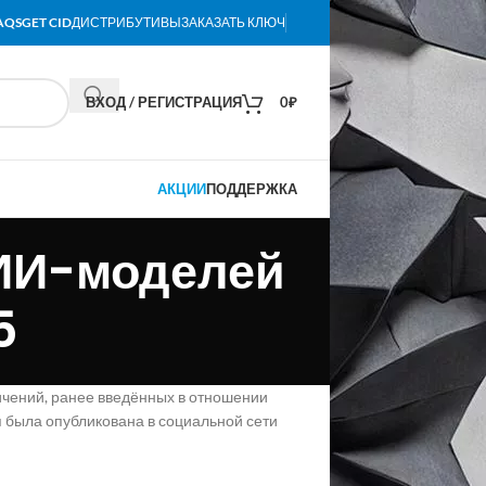
AQS
GET CID
ДИСТРИБУТИВЫ
ЗАКАЗАТЬ КЛЮЧ
ВХОД / РЕГИСТРАЦИЯ
0
₽
АКЦИИ
ПОДДЕРЖКА
 ИИ-моделей
5
чений, ранее введённых в отношении
я была опубликована в социальной сети