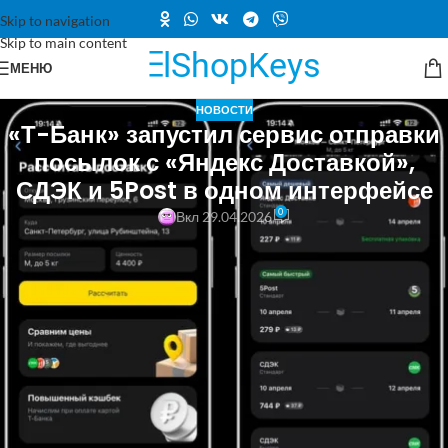
Skip to navigation
Skip to main content
МЕНЮ
НОВОСТИ
«Т-Банк» запустил сервис отправки
посылок с «Яндекс Доставкой»,
СДЭК и 5Post в одном интерфейсе
0
Вкл 29.04.2026
Команда «Т-Банка» запустила новый сервис в своем мобильном
приложении. В разделе «Город», во вкладке «Все сервисы»,
пользователи теперь могут сравнивать тарифы и сроки доставки от
различных курьерских компаний, таких как «Яндекс Доставка», СДЭК,
5Post, «Каргобукинг» и других.
Чтобы воспользоваться этой услугой, необходимо один раз ввести
информацию о грузе и адресах доставки. После этого система
предложит различные варианты доставки с указанием стоимости и
сроков. После выбора подходящего варианта клиент будет