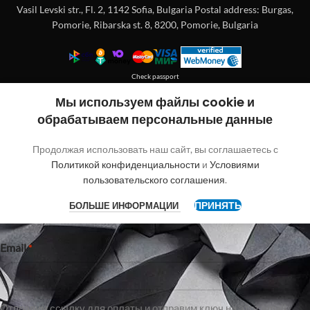
Vasil Levski str., Fl. 2, 1142 Sofia, Bulgaria Postal address: Burgas,
Pomorie, Ribarska st. 8, 8200, Pomorie, Bulgaria
Check passport
Покупка без регистрации
Мы используем файлы cookie и
обрабатываем персональные данные
"
"обозначает обязательные поля
*
Продолжая использовать наш сайт, вы соглашаетесь с
Имя
Политикой конфиденциальности
и
Условиями
пользовательского соглашения
.
ПРИНЯТЬ
БОЛЬШЕ ИНФОРМАЦИИ
Имя
Email
*
Отправим ссылку для оплаты и отправим ключ на этот email