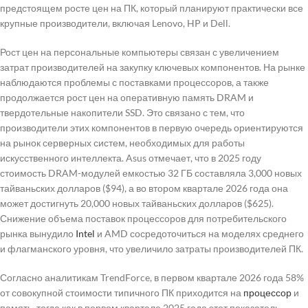
предстоящем росте цен на ПК, который планируют практически все
крупные производители, включая Lenovo, HP и Dell.
Рост цен на персональные компьютеры связан с увеличением
затрат производителей на закупку ключевых компонентов. На рынке
наблюдаются проблемы с поставками процессоров, а также
продолжается рост цен на оперативную память DRAM и
твердотельные накопители SSD. Это связано с тем, что
производители этих компонентов в первую очередь ориентируются
на рынок серверных систем, необходимых для работы
искусственного интеллекта. Asus отмечает, что в 2025 году
стоимость DRAM-модулей емкостью 32 ГБ составляла 3,000 новых
тайваньских долларов ($94), а во втором квартале 2026 года она
может достигнуть 20,000 новых тайваньских долларов ($625).
Снижение объема поставок процессоров для потребительского
рынка вынудило
Intel
и AMD сосредоточиться на моделях среднего
и флагманского уровня, что увеличило затраты производителей ПК.
Согласно аналитикам TrendForce, в первом квартале 2026 года 58%
от совокупной стоимости типичного ПК приходится на
процессор
и
память, тогда как в первом квартале 2025 года этот показатель