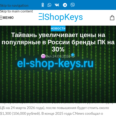
Skip to navigation
Skip to main content
МЕНЮ
НОВОСТИ
Тайвань увеличивает цены на
популярные в России бренды ПК на
30%
0
Вкл 24.03.2026
Тайваньская компания Asus предупредила рынок персональных
компьютеров о предстоящем повышении цен. Ожидается, что
стоимость ноутбуков и настольных ПК увеличится в среднем на 25-
30% во втором квартале 2026 года, и эта тенденция продолжится в
третьем квартале, сообщает TrendForce. Помимо Asus, компании
Acer, Gigabyte и MSI также планируют повысить цены на 10% и
более, согласно данным The Economic Daily News. Например,
ноутбук, который сейчас стоит $1,000 (около 82,000 рублей по курсу
ЦБ на 24 марта 2026 года), после повышения будет стоить около
$1,300 (106,000 рублей). В конце 2025 года CNews сообщал о