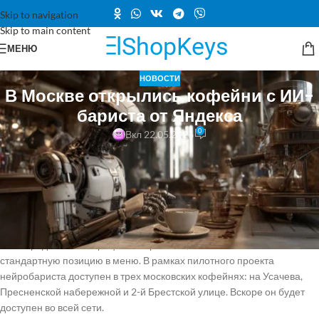
Skip to navigation
Skip to main content
МЕНЮ
НОВОСТИ
В Москве открылись кофейни с ИИ-
бариста от Яндекса
0
Вкл 22.05.2026
Сеть кофеен «Дринкит» в сотрудничестве с Yandex B2B Tech
представила инновационного нейробариста. По информации от
представителей Яндекса, это первый в России ИИ-агент, способный
создавать уникальные напитки, ориентируясь на настроение и
предпочтения клиентов. Чтобы воспользоваться этой услугой,
достаточно описать желаемый напиток в мобильном приложении.
Если предложенный рецепт понравится, его можно заказать как
стандартную позицию в меню. В рамках пилотного проекта
нейробариста доступен в трех московских кофейнях: на Усачева,
Пресненской набережной и 2-й Брестской улице. Вскоре он будет
доступен во всей сети.