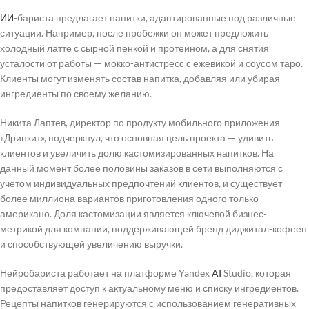
ИИ
-бариста предлагает напитки, адаптированные под различные
ситуации. Например, после пробежки он может предложить
холодный латте с сырной пенкой и протеином, а для снятия
усталости от работы — мокко-антистресс с ежевикой и соусом таро.
Клиенты могут изменять состав напитка, добавляя или убирая
ингредиенты по своему желанию.
Никита Лаптев, директор по продукту мобильного приложения
«Дринкит», подчеркнул, что основная цель проекта — удивить
клиентов и увеличить долю кастомизированных напитков. На
данный момент более половины заказов в сети выполняются с
учетом индивидуальных предпочтений клиентов, и существует
более миллиона вариантов приготовления одного только
американо. Доля кастомизации является ключевой бизнес-
метрикой для компании, поддерживающей бренд диджитал-кофеен
и способствующей увеличению выручки.
Нейробариста работает на платформе Yandex
AI
Studio, которая
предоставляет доступ к актуальному меню и списку ингредиентов.
Рецепты напитков генерируются с использованием генеративных