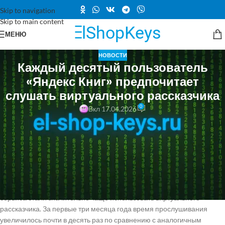
Skip to navigation
Skip to main content
МЕНЮ
НОВОСТИ
Каждый десятый пользователь
«Яндекс Книг» предпочитает
слушать виртуального рассказчика
0
Вкл 17.04.2026
Сервис «Яндекс Книги» представил данные о применении функции
виртуального рассказчика, которая позволяет озвучивать книги с
помощью нейросети, даже если у них нет предзаписанных
аудиоверсий от издателей. В среднем пользователи проводят с этой
функцией до пяти часов в месяц. Это новшество делает доступными
книги для людей с нарушениями зрения. Как сообщили
представители «Яндекса» CNews, в начале 2026 года подписчики
сервиса стали значительно чаще использовать виртуального
рассказчика. За первые три месяца года время прослушивания
увеличилось почти в десять раз по сравнению с аналогичным