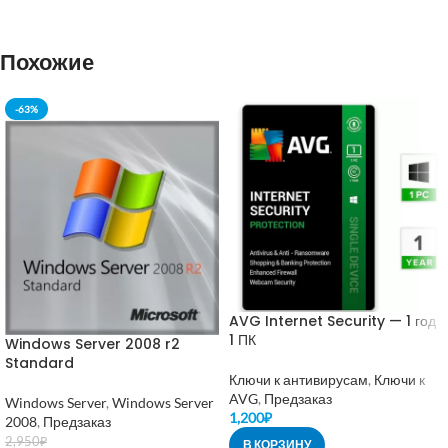
Похожие
-63%
AVG Internet Security — 1 год
1 ПК
Windows Server 2008 r2
Standard
Ключи к антивирусам
,
Ключи к
AVG
,
Предзаказ
Windows Server
,
Windows Server
1,200
₽
2008
,
Предзаказ
2,950
₽
В КОРЗИНУ