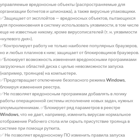
управляемые вредоносные объекты (распространяемые для
организации ботнетов и шпионажа), а также вирусные упаковщики.
✅Защищает от эксплойтов — вредоносных объектов, пытающихся
для проникновения в систему использовать уязвимости, в том числе
еще не известные никому, кроме вирусописателей (т. н. уязвимости
«нулевого дня»).
✅Контролирует работу не только наиболее популярных браузеров,
но и любых плагинов к ним; защищает от блокировщиков браузеров.
✅Блокирует возможность изменения вредоносными программами
загрузочных областей диска с целью невозможности запуска
(например, троянцев) на компьютере.
✅Предотвращает отключение безопасного режима
Windows
,
блокируя изменения реестра.
✅Не позволяет вредоносным программам добавлять в логику
работы операционной системы исполнение новых задач, нужных
злоумышленникам. ✅Блокирует ряд параметров в реестре
Windows
, что не дает, например, изменить вирусам нормальное
отображение Рабочего стола или скрыть присутствие троянца в
системе при помощи руткита.
✅ Не позволяет вредоносному ПО изменить правила запуска