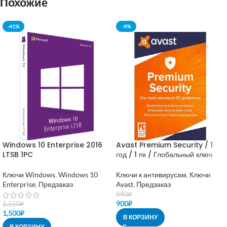
Похожие
-41%
-9%
Windows 10 Enterprise 2016
Avast Premium Security / 1
LTSB 1PC
год / 1 пк / Глобальный ключ
Ключи Windows
,
Windows 10
Ключи к антивирусам
,
Ключи
Enterprise
,
Предзаказ
Avast
,
Предзаказ
990
₽
900
₽
2,550
₽
1,500
₽
В КОРЗИНУ
В КОРЗИНУ