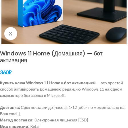
Нажмите, чтобы увеличить
Windows 11 Home (Домашняя) — бот
активация
360
₽
Купить ключ Windows 11 Home с бот активацией
— это простой
способ активировать Домашнюю редакцию Windows 11 на одном
компьютере без звонка в Microsoft.
Доставка:
Срок поставки до [часов]: 1-12 [обычно моментально на
Ваш email]
Метод поставки:
Электронная лицензия [ESD]
Вид лицензии:
Retail